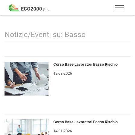
Eco
2000
Formazione
Srl
e
consulenza
Notizie/Eventi su: Basso
per
la
sicurezza
sul
Corso Base Lavoratori Basso Rischio
lavoro
12-03-2026
–
D.Lgs
81/08
Corso Base Lavoratori Basso Rischio
14-01-2026