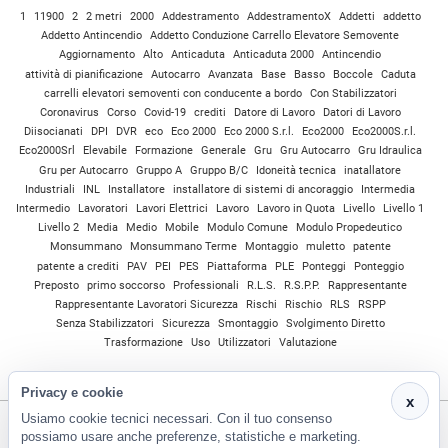
1
11900
2
2 metri
2000
Addestramento
AddestramentoX
Addetti
addetto
Addetto Antincendio
Addetto Conduzione Carrello Elevatore Semovente
Aggiornamento
Alto
Anticaduta
Anticaduta 2000
Antincendio
attività di pianificazione
Autocarro
Avanzata
Base
Basso
Boccole
Caduta
carrelli elevatori semoventi con conducente a bordo
Con Stabilizzatori
Coronavirus
Corso
Covid-19
crediti
Datore di Lavoro
Datori di Lavoro
Diisocianati
DPI
DVR
eco
Eco 2000
Eco 2000 S.r.l.
Eco2000
Eco2000S.r.l.
Eco2000Srl
Elevabile
Formazione
Generale
Gru
Gru Autocarro
Gru Idraulica
Gru per Autocarro
Gruppo A
Gruppo B/C
Idoneità tecnica
inatallatore
Industriali
INL
Installatore
installatore di sistemi di ancoraggio
Intermedia
Intermedio
Lavoratori
Lavori Elettrici
Lavoro
Lavoro in Quota
Livello
Livello 1
Livello 2
Media
Medio
Mobile
Modulo Comune
Modulo Propedeutico
Monsummano
Monsummano Terme
Montaggio
muletto
patente
patente a crediti
PAV
PEI
PES
Piattaforma
PLE
Ponteggi
Ponteggio
Preposto
primo soccorso
Professionali
R.L.S.
R.S.P.P.
Rappresentante
Rappresentante Lavoratori Sicurezza
Rischi
Rischio
RLS
RSPP
Senza Stabilizzatori
Sicurezza
Smontaggio
Svolgimento Diretto
Trasformazione
Uso
Utilizzatori
Valutazione
Privacy e cookie
x
Usiamo cookie tecnici necessari. Con il tuo consenso
possiamo usare anche preferenze, statistiche e marketing.