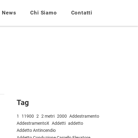
News
Chi Siamo
Contatti
Tag
1
11900
2
2 metri
2000
Addestramento
AddestramentoX
Addetti
addetto
Addetto Antincendio
Addetto Conduzione Carrello Elevatore