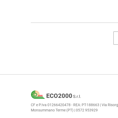
CF e P.Iva 01266420478 - REA: PT-188663 | Via Risorg
Monsummano Terme (PT) | 0572 953929