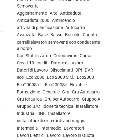
Semovente
Aggiornamento
Alto
Anticaduta
Anticaduta 2000
Antincendio
attività di pianificazione
Autocarro
Avanzata
Base
Basso
Boccole
Caduta
carrelli elevatori semoventi con conducente
a bordo
Con Stabilizzatori
Coronavirus
Corso
Covid-19
crediti
Datore di Lavoro
Datori di Lavoro
Diisocianati
DPI
DVR
eco
Eco 2000
Eco 2000 S.r.l.
Eco2000
Eco2000S.r.l.
Eco2000Srl
Elevabile
Formazione
Generale
Gru
Gru Autocarro
Gru Idraulica
Gru per Autocarro
Gruppo A
Gruppo B/C
Idoneità tecnica
inatallatore
Industriali
INL
Installatore
installatore di sistemi di ancoraggio
Intermedia
Intermedio
Lavoratori
Lavori Elettrici
Lavoro
Lavoro in Quota