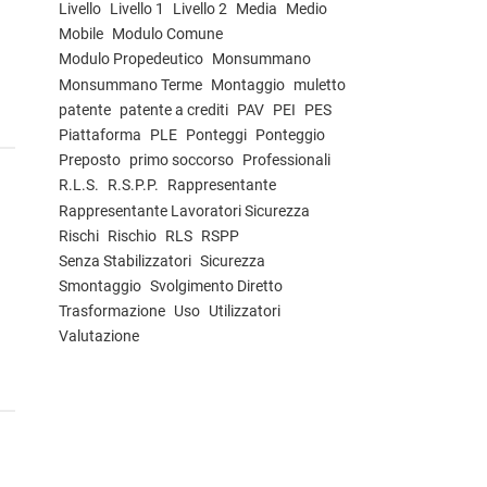
Livello
Livello 1
Livello 2
Media
Medio
Mobile
Modulo Comune
Modulo Propedeutico
Monsummano
Monsummano Terme
Montaggio
muletto
patente
patente a crediti
PAV
PEI
PES
Piattaforma
PLE
Ponteggi
Ponteggio
Preposto
primo soccorso
Professionali
R.L.S.
R.S.P.P.
Rappresentante
Rappresentante Lavoratori Sicurezza
Rischi
Rischio
RLS
RSPP
Senza Stabilizzatori
Sicurezza
Smontaggio
Svolgimento Diretto
Trasformazione
Uso
Utilizzatori
Valutazione