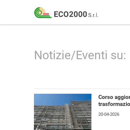
Eco
2000
Formazione
Srl
e
consulenza
Notizie/Eventi su:
per
la
sicurezza
sul
lavoro
Corso aggio
–
trasformazio
D.Lgs
20-04-2026
81/08