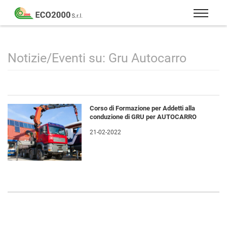
Eco
2000
Formazione
Srl
e
consulenza
Notizie/Eventi su: Gru Autocarro
per
la
sicurezza
sul
Corso di Formazione per Addetti alla
lavoro
conduzione di GRU per AUTOCARRO
–
21-02-2022
D.Lgs
81/08