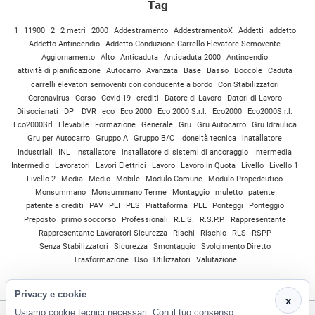
Tag
1
11900
2
2 metri
2000
Addestramento
AddestramentoX
Addetti
addetto
Addetto Antincendio
Addetto Conduzione Carrello Elevatore Semovente
Aggiornamento
Alto
Anticaduta
Anticaduta 2000
Antincendio
attività di pianificazione
Autocarro
Avanzata
Base
Basso
Boccole
Caduta
carrelli elevatori semoventi con conducente a bordo
Con Stabilizzatori
Coronavirus
Corso
Covid-19
crediti
Datore di Lavoro
Datori di Lavoro
Diisocianati
DPI
DVR
eco
Eco 2000
Eco 2000 S.r.l.
Eco2000
Eco2000S.r.l.
Eco2000Srl
Elevabile
Formazione
Generale
Gru
Gru Autocarro
Gru Idraulica
Gru per Autocarro
Gruppo A
Gruppo B/C
Idoneità tecnica
inatallatore
Industriali
INL
Installatore
installatore di sistemi di ancoraggio
Intermedia
Intermedio
Lavoratori
Lavori Elettrici
Lavoro
Lavoro in Quota
Livello
Livello 1
Livello 2
Media
Medio
Mobile
Modulo Comune
Modulo Propedeutico
Monsummano
Monsummano Terme
Montaggio
muletto
patente
patente a crediti
PAV
PEI
PES
Piattaforma
PLE
Ponteggi
Ponteggio
Preposto
primo soccorso
Professionali
R.L.S.
R.S.P.P.
Rappresentante
Rappresentante Lavoratori Sicurezza
Rischi
Rischio
RLS
RSPP
Senza Stabilizzatori
Sicurezza
Smontaggio
Svolgimento Diretto
Trasformazione
Uso
Utilizzatori
Valutazione
Privacy e cookie
x
Usiamo cookie tecnici necessari. Con il tuo consenso