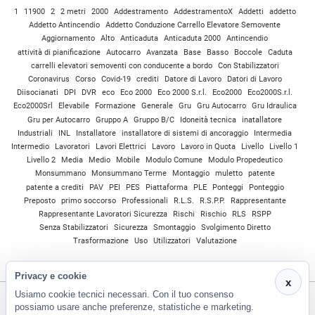
1
11900
2
2 metri
2000
Addestramento
AddestramentoX
Addetti
addetto
Addetto Antincendio
Addetto Conduzione Carrello Elevatore Semovente
Aggiornamento
Alto
Anticaduta
Anticaduta 2000
Antincendio
attività di pianificazione
Autocarro
Avanzata
Base
Basso
Boccole
Caduta
carrelli elevatori semoventi con conducente a bordo
Con Stabilizzatori
Coronavirus
Corso
Covid-19
crediti
Datore di Lavoro
Datori di Lavoro
Diisocianati
DPI
DVR
eco
Eco 2000
Eco 2000 S.r.l.
Eco2000
Eco2000S.r.l.
Eco2000Srl
Elevabile
Formazione
Generale
Gru
Gru Autocarro
Gru Idraulica
Gru per Autocarro
Gruppo A
Gruppo B/C
Idoneità tecnica
inatallatore
Industriali
INL
Installatore
installatore di sistemi di ancoraggio
Intermedia
Intermedio
Lavoratori
Lavori Elettrici
Lavoro
Lavoro in Quota
Livello
Livello 1
Livello 2
Media
Medio
Mobile
Modulo Comune
Modulo Propedeutico
Monsummano
Monsummano Terme
Montaggio
muletto
patente
patente a crediti
PAV
PEI
PES
Piattaforma
PLE
Ponteggi
Ponteggio
Preposto
primo soccorso
Professionali
R.L.S.
R.S.P.P.
Rappresentante
Rappresentante Lavoratori Sicurezza
Rischi
Rischio
RLS
RSPP
Senza Stabilizzatori
Sicurezza
Smontaggio
Svolgimento Diretto
Trasformazione
Uso
Utilizzatori
Valutazione
Privacy e cookie
x
Usiamo cookie tecnici necessari. Con il tuo consenso
possiamo usare anche preferenze, statistiche e marketing.