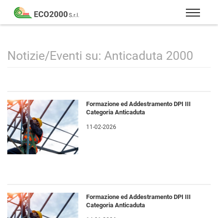
Eco
2000
Formazione
Srl
e
consulenza
Notizie/Eventi su: Anticaduta 2000
per
la
sicurezza
sul
Formazione ed Addestramento DPI III
lavoro
Categoria Anticaduta
–
11-02-2026
D.Lgs
81/08
Formazione ed Addestramento DPI III
Categoria Anticaduta