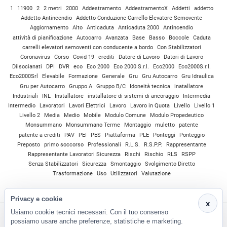
1
11900
2
2 metri
2000
Addestramento
AddestramentoX
Addetti
addetto
Addetto Antincendio
Addetto Conduzione Carrello Elevatore Semovente
Aggiornamento
Alto
Anticaduta
Anticaduta 2000
Antincendio
attività di pianificazione
Autocarro
Avanzata
Base
Basso
Boccole
Caduta
carrelli elevatori semoventi con conducente a bordo
Con Stabilizzatori
Coronavirus
Corso
Covid-19
crediti
Datore di Lavoro
Datori di Lavoro
Diisocianati
DPI
DVR
eco
Eco 2000
Eco 2000 S.r.l.
Eco2000
Eco2000S.r.l.
Eco2000Srl
Elevabile
Formazione
Generale
Gru
Gru Autocarro
Gru Idraulica
Gru per Autocarro
Gruppo A
Gruppo B/C
Idoneità tecnica
inatallatore
Industriali
INL
Installatore
installatore di sistemi di ancoraggio
Intermedia
Intermedio
Lavoratori
Lavori Elettrici
Lavoro
Lavoro in Quota
Livello
Livello 1
Livello 2
Media
Medio
Mobile
Modulo Comune
Modulo Propedeutico
Monsummano
Monsummano Terme
Montaggio
muletto
patente
patente a crediti
PAV
PEI
PES
Piattaforma
PLE
Ponteggi
Ponteggio
Preposto
primo soccorso
Professionali
R.L.S.
R.S.P.P.
Rappresentante
Rappresentante Lavoratori Sicurezza
Rischi
Rischio
RLS
RSPP
Senza Stabilizzatori
Sicurezza
Smontaggio
Svolgimento Diretto
Trasformazione
Uso
Utilizzatori
Valutazione
Privacy e cookie
x
Usiamo cookie tecnici necessari. Con il tuo consenso
possiamo usare anche preferenze, statistiche e marketing.