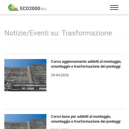
Eco
2000
Formazione
Srl
e
consulenza
Notizie/Eventi su: Trasformazione
per
la
sicurezza
sul
Corso aggiornamento addetti al montaggio,
lavoro
smontaggio e trasformazione dei ponteggi
–
20-04-2026
D.Lgs
81/08
Corso base per addetti al montaggio,
smontaggio e trasformazione dei ponteggi