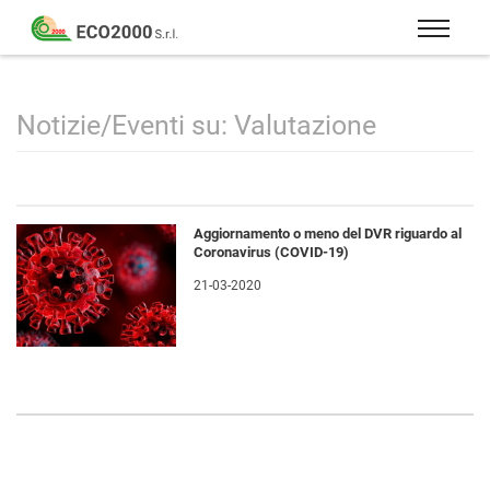
Eco
2000
Formazione
Srl
e
consulenza
Notizie/Eventi su: Valutazione
per
la
sicurezza
sul
Aggiornamento o meno del DVR riguardo al
lavoro
Coronavirus (COVID-19)
–
21-03-2020
D.Lgs
81/08