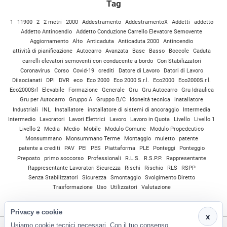
Tag
1
11900
2
2 metri
2000
Addestramento
AddestramentoX
Addetti
addetto
Addetto Antincendio
Addetto Conduzione Carrello Elevatore Semovente
Aggiornamento
Alto
Anticaduta
Anticaduta 2000
Antincendio
attività di pianificazione
Autocarro
Avanzata
Base
Basso
Boccole
Caduta
carrelli elevatori semoventi con conducente a bordo
Con Stabilizzatori
Coronavirus
Corso
Covid-19
crediti
Datore di Lavoro
Datori di Lavoro
Diisocianati
DPI
DVR
eco
Eco 2000
Eco 2000 S.r.l.
Eco2000
Eco2000S.r.l.
Eco2000Srl
Elevabile
Formazione
Generale
Gru
Gru Autocarro
Gru Idraulica
Gru per Autocarro
Gruppo A
Gruppo B/C
Idoneità tecnica
inatallatore
Industriali
INL
Installatore
installatore di sistemi di ancoraggio
Intermedia
Intermedio
Lavoratori
Lavori Elettrici
Lavoro
Lavoro in Quota
Livello
Livello 1
Livello 2
Media
Medio
Mobile
Modulo Comune
Modulo Propedeutico
Monsummano
Monsummano Terme
Montaggio
muletto
patente
patente a crediti
PAV
PEI
PES
Piattaforma
PLE
Ponteggi
Ponteggio
Preposto
primo soccorso
Professionali
R.L.S.
R.S.P.P.
Rappresentante
Rappresentante Lavoratori Sicurezza
Rischi
Rischio
RLS
RSPP
Senza Stabilizzatori
Sicurezza
Smontaggio
Svolgimento Diretto
Trasformazione
Uso
Utilizzatori
Valutazione
Privacy e cookie
x
Usiamo cookie tecnici necessari. Con il tuo consenso