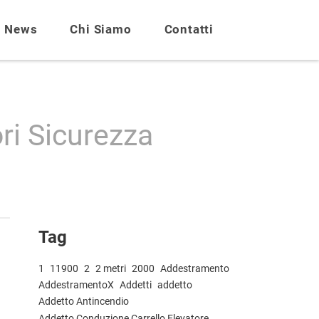
News
Chi Siamo
Contatti
ri Sicurezza
Tag
1
11900
2
2 metri
2000
Addestramento
AddestramentoX
Addetti
addetto
Addetto Antincendio
Addetto Conduzione Carrello Elevatore