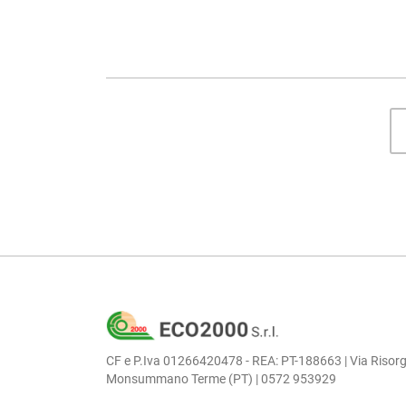
CF e P.Iva 01266420478 - REA: PT-188663 | Via Risorg
Monsummano Terme (PT) | 0572 953929