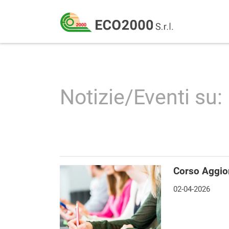
Eco
2000
Formazione
Srl
e
consulenza
Notizie/Eventi su
per
la
sicurezza
sul
lavoro
Corso Aggio
–
02-04-2026
D.Lgs
81/08