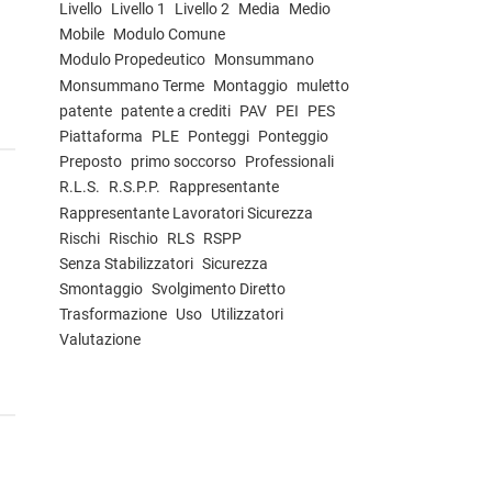
Livello
Livello 1
Livello 2
Media
Medio
Mobile
Modulo Comune
Modulo Propedeutico
Monsummano
Monsummano Terme
Montaggio
muletto
patente
patente a crediti
PAV
PEI
PES
Piattaforma
PLE
Ponteggi
Ponteggio
Preposto
primo soccorso
Professionali
R.L.S.
R.S.P.P.
Rappresentante
Rappresentante Lavoratori Sicurezza
Rischi
Rischio
RLS
RSPP
Senza Stabilizzatori
Sicurezza
Smontaggio
Svolgimento Diretto
Trasformazione
Uso
Utilizzatori
Valutazione