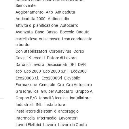
Semovente
Aggiornamento
Alto
Anticaduta
Anticaduta 2000
Antincendio
attività di pianificazione
Autocarro
Avanzata
Base
Basso
Boccole
Caduta
carrelli elevatori semoventi con conducente
a bordo
Con Stabilizzatori
Coronavirus
Corso
Covid-19
crediti
Datore di Lavoro
Datori di Lavoro
Diisocianati
DPI
DVR
eco
Eco 2000
Eco 2000 S.r.l.
Eco2000
Eco2000S.r.l.
Eco2000Srl
Elevabile
Formazione
Generale
Gru
Gru Autocarro
Gru Idraulica
Gru per Autocarro
Gruppo A
Gruppo B/C
Idoneità tecnica
inatallatore
Industriali
INL
Installatore
installatore di sistemi di ancoraggio
Intermedia
Intermedio
Lavoratori
Lavori Elettrici
Lavoro
Lavoro in Quota