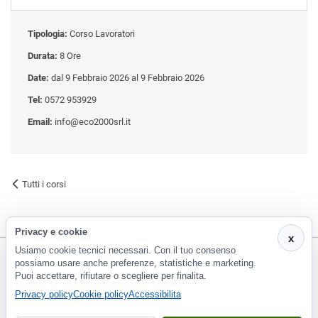
Tipologia:
Corso Lavoratori
Durata:
8 Ore
Date:
dal 9 Febbraio 2026 al 9 Febbraio 2026
Tel:
0572 953929
Email:
info@eco2000srl.it
Tutti i corsi
Privacy e cookie
x
Usiamo cookie tecnici necessari. Con il tuo consenso
possiamo usare anche preferenze, statistiche e marketing.
Puoi accettare, rifiutare o scegliere per finalita.
CF e P.Iva 01266420478 - REA: PT-188663 | Via Risorgimento, 548 - Monsummano Terme (PT) | 0572
Privacy policy
Cookie policy
Accessibilita
953929
info@eco2000srl.it