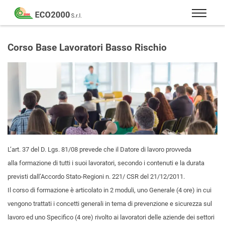
Eco
2000
Formazione
Srl
e
Corso Base Lavoratori Basso Rischio
consulenza
per
la
sicurezza
sul
lavoro
–
D.Lgs
L’art. 37 del D. Lgs. 81/08
prevede che il Datore di lavoro provveda
81/08
alla formazione di tutti i suoi lavoratori, secondo i contenuti e la durata
previsti dall’Accordo Stato-Regioni n. 221/ CSR del 21/12/2011.
Il corso di formazione è articolato in 2 moduli, uno Generale (4 ore) in cui
vengono trattati i concetti generali in tema di prevenzione e sicurezza sul
lavoro ed uno Specifico (4 ore) rivolto ai lavoratori delle aziende dei settori