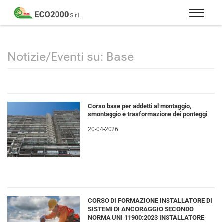
Eco
2000
Formazione
Srl
e
consulenza
Notizie/Eventi su: Base
per
la
sicurezza
sul
Corso base per addetti al montaggio,
lavoro
smontaggio e trasformazione dei ponteggi
–
20-04-2026
D.Lgs
81/08
CORSO DI FORMAZIONE INSTALLATORE DI
SISTEMI DI ANCORAGGIO SECONDO
NORMA UNI 11900:2023 INSTALLATORE