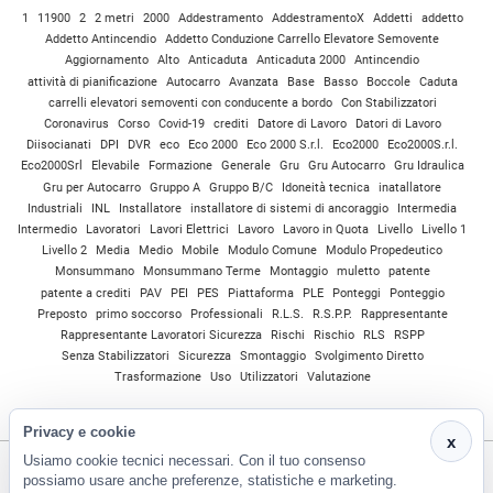
1
11900
2
2 metri
2000
Addestramento
AddestramentoX
Addetti
addetto
Addetto Antincendio
Addetto Conduzione Carrello Elevatore Semovente
Aggiornamento
Alto
Anticaduta
Anticaduta 2000
Antincendio
attività di pianificazione
Autocarro
Avanzata
Base
Basso
Boccole
Caduta
carrelli elevatori semoventi con conducente a bordo
Con Stabilizzatori
Coronavirus
Corso
Covid-19
crediti
Datore di Lavoro
Datori di Lavoro
Diisocianati
DPI
DVR
eco
Eco 2000
Eco 2000 S.r.l.
Eco2000
Eco2000S.r.l.
Eco2000Srl
Elevabile
Formazione
Generale
Gru
Gru Autocarro
Gru Idraulica
Gru per Autocarro
Gruppo A
Gruppo B/C
Idoneità tecnica
inatallatore
Industriali
INL
Installatore
installatore di sistemi di ancoraggio
Intermedia
Intermedio
Lavoratori
Lavori Elettrici
Lavoro
Lavoro in Quota
Livello
Livello 1
Livello 2
Media
Medio
Mobile
Modulo Comune
Modulo Propedeutico
Monsummano
Monsummano Terme
Montaggio
muletto
patente
patente a crediti
PAV
PEI
PES
Piattaforma
PLE
Ponteggi
Ponteggio
Preposto
primo soccorso
Professionali
R.L.S.
R.S.P.P.
Rappresentante
Rappresentante Lavoratori Sicurezza
Rischi
Rischio
RLS
RSPP
Senza Stabilizzatori
Sicurezza
Smontaggio
Svolgimento Diretto
Trasformazione
Uso
Utilizzatori
Valutazione
Privacy e cookie
x
Usiamo cookie tecnici necessari. Con il tuo consenso
possiamo usare anche preferenze, statistiche e marketing.