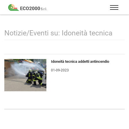
Eco
2000
Formazione
Srl
e
consulenza
Notizie/Eventi su: Idoneità tecnica
per
la
sicurezza
sul
Idoneità tecnica addetti antincendio
lavoro
01-09-2023
–
D.Lgs
81/08