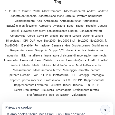
Tag
1
11900
2
2 metri
2000
Addestramento
AddestramentoX
Addetti
addetto
Addetto Antincendio
Addetto Conduzione Carrello Elevatore Semovente
Aggiornamento
Alto
Anticaduta
Anticaduta 2000
Antincendio
attività di pianificazione
Autocarro
Avanzata
Base
Basso
Boccole
Caduta
carrelli elevatori semoventi con conducente a bordo
Con Stabilizzatori
Coronavirus
Corso
Covid-19
crediti
Datore di Lavoro
Datori di Lavoro
Diisocianati
DPI
DVR
eco
Eco 2000
Eco 2000 S.r.l.
Eco2000
Eco2000S.r.l.
Eco2000Srl
Elevabile
Formazione
Generale
Gru
Gru Autocarro
Gru Idraulica
Gru per Autocarro
Gruppo A
Gruppo B/C
Idoneità tecnica
inatallatore
Industriali
INL
Installatore
installatore di sistemi di ancoraggio
Intermedia
Intermedio
Lavoratori
Lavori Elettrici
Lavoro
Lavoro in Quota
Livello
Livello 1
Livello 2
Media
Medio
Mobile
Modulo Comune
Modulo Propedeutico
Monsummano
Monsummano Terme
Montaggio
muletto
patente
patente a crediti
PAV
PEI
PES
Piattaforma
PLE
Ponteggi
Ponteggio
Preposto
primo soccorso
Professionali
R.L.S.
R.S.P.P.
Rappresentante
Rappresentante Lavoratori Sicurezza
Rischi
Rischio
RLS
RSPP
Senza Stabilizzatori
Sicurezza
Smontaggio
Svolgimento Diretto
Trasformazione
Uso
Utilizzatori
Valutazione
Privacy e cookie
x
Usiamo cookie tecnici necessari. Con il tuo consenso