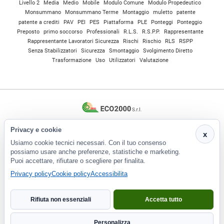
Livello 2
Media
Medio
Mobile
Modulo Comune
Modulo Propedeutico
Monsummano
Monsummano Terme
Montaggio
muletto
patente
patente a crediti
PAV
PEI
PES
Piattaforma
PLE
Ponteggi
Ponteggio
Preposto
primo soccorso
Professionali
R.L.S.
R.S.P.P.
Rappresentante
Rappresentante Lavoratori Sicurezza
Rischi
Rischio
RLS
RSPP
Senza Stabilizzatori
Sicurezza
Smontaggio
Svolgimento Diretto
Trasformazione
Uso
Utilizzatori
Valutazione
CF e P.Iva 01266420478 - REA: PT-188663 | Via Risorgimento, 548 - Monsummano Terme (PT) | 0572
953929
Privacy e cookie
x
info@eco2000srl.it
Usiamo cookie tecnici necessari. Con il tuo consenso
possiamo usare anche preferenze, statistiche e marketing.
Informativa privacy
Puoi accettare, rifiutare o scegliere per finalita.
Privacy policy
Cookie policy
Accessibilita
Rifiuta non essenziali
Accetta tutto
Personalizza