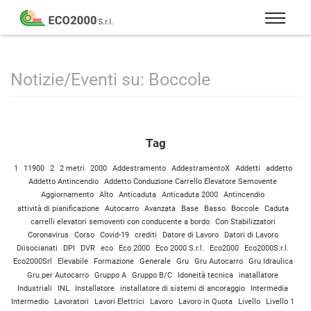
Eco
2000
Formazione
Srl
e
consulenza
Notizie/Eventi su: Boccole
per
la
sicurezza
Tag
sul
lavoro
1
11900
2
2 metri
2000
Addestramento
AddestramentoX
Addetti
addetto
–
Addetto Antincendio
Addetto Conduzione Carrello Elevatore Semovente
D.Lgs
Aggiornamento
Alto
Anticaduta
Anticaduta 2000
Antincendio
attività di pianificazione
Autocarro
Avanzata
Base
Basso
Boccole
Caduta
81/08
carrelli elevatori semoventi con conducente a bordo
Con Stabilizzatori
Coronavirus
Corso
Covid-19
crediti
Datore di Lavoro
Datori di Lavoro
Diisocianati
DPI
DVR
eco
Eco 2000
Eco 2000 S.r.l.
Eco2000
Eco2000S.r.l.
Eco2000Srl
Elevabile
Formazione
Generale
Gru
Gru Autocarro
Gru Idraulica
Gru per Autocarro
Gruppo A
Gruppo B/C
Idoneità tecnica
inatallatore
Industriali
INL
Installatore
installatore di sistemi di ancoraggio
Intermedia
Intermedio
Lavoratori
Lavori Elettrici
Lavoro
Lavoro in Quota
Livello
Livello 1