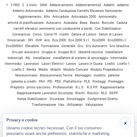
1
11900
2
2 metri
2000
Addestramento
AddestramentoX
Addetti
addetto
Addetto Antincendio
Addetto Conduzione Carrello Elevatore Semovente
Aggiornamento
Alto
Anticaduta
Anticaduta 2000
Antincendio
attività di pianificazione
Autocarro
Avanzata
Base
Basso
Boccole
Caduta
carrelli elevatori semoventi con conducente a bordo
Con Stabilizzatori
Coronavirus
Corso
Covid-19
crediti
Datore di Lavoro
Datori di Lavoro
Diisocianati
DPI
DVR
eco
Eco 2000
Eco 2000 S.r.l.
Eco2000
Eco2000S.r.l.
Eco2000Srl
Elevabile
Formazione
Generale
Gru
Gru Autocarro
Gru Idraulica
Gru per Autocarro
Gruppo A
Gruppo B/C
Idoneità tecnica
inatallatore
Industriali
INL
Installatore
installatore di sistemi di ancoraggio
Intermedia
Intermedio
Lavoratori
Lavori Elettrici
Lavoro
Lavoro in Quota
Livello
Livello 1
Livello 2
Media
Medio
Mobile
Modulo Comune
Modulo Propedeutico
Monsummano
Monsummano Terme
Montaggio
muletto
patente
patente a crediti
PAV
PEI
PES
Piattaforma
PLE
Ponteggi
Ponteggio
Preposto
primo soccorso
Professionali
R.L.S.
R.S.P.P.
Rappresentante
Rappresentante Lavoratori Sicurezza
Rischi
Rischio
RLS
RSPP
Senza Stabilizzatori
Sicurezza
Smontaggio
Svolgimento Diretto
Trasformazione
Uso
Utilizzatori
Valutazione
Privacy e cookie
x
Usiamo cookie tecnici necessari. Con il tuo consenso
possiamo usare anche preferenze, statistiche e marketing.