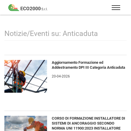
Eco
2000
Formazione
Srl
e
consulenza
Notizie/Eventi su: Anticaduta
per
la
sicurezza
sul
Aggiornamento Formazione ed
lavoro
Addestramento DPI III Categoria Anticaduta
–
20-04-2026
D.Lgs
81/08
CORSO DI FORMAZIONE INSTALLATORE DI
SISTEMI DI ANCORAGGIO SECONDO
NORMA UNI 11900:2023 INSTALLATORE