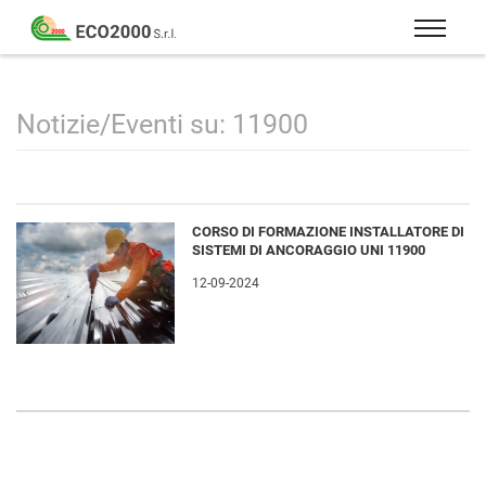
Eco
2000
Formazione
Srl
e
consulenza
Notizie/Eventi su: 11900
per
la
sicurezza
sul
CORSO DI FORMAZIONE INSTALLATORE DI
lavoro
SISTEMI DI ANCORAGGIO UNI 11900
–
12-09-2024
D.Lgs
81/08