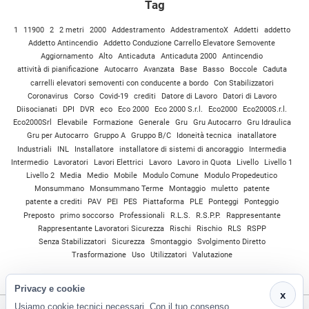
Tag
1
11900
2
2 metri
2000
Addestramento
AddestramentoX
Addetti
addetto
Addetto Antincendio
Addetto Conduzione Carrello Elevatore Semovente
Aggiornamento
Alto
Anticaduta
Anticaduta 2000
Antincendio
attività di pianificazione
Autocarro
Avanzata
Base
Basso
Boccole
Caduta
carrelli elevatori semoventi con conducente a bordo
Con Stabilizzatori
Coronavirus
Corso
Covid-19
crediti
Datore di Lavoro
Datori di Lavoro
Diisocianati
DPI
DVR
eco
Eco 2000
Eco 2000 S.r.l.
Eco2000
Eco2000S.r.l.
Eco2000Srl
Elevabile
Formazione
Generale
Gru
Gru Autocarro
Gru Idraulica
Gru per Autocarro
Gruppo A
Gruppo B/C
Idoneità tecnica
inatallatore
Industriali
INL
Installatore
installatore di sistemi di ancoraggio
Intermedia
Intermedio
Lavoratori
Lavori Elettrici
Lavoro
Lavoro in Quota
Livello
Livello 1
Livello 2
Media
Medio
Mobile
Modulo Comune
Modulo Propedeutico
Monsummano
Monsummano Terme
Montaggio
muletto
patente
patente a crediti
PAV
PEI
PES
Piattaforma
PLE
Ponteggi
Ponteggio
Preposto
primo soccorso
Professionali
R.L.S.
R.S.P.P.
Rappresentante
Rappresentante Lavoratori Sicurezza
Rischi
Rischio
RLS
RSPP
Senza Stabilizzatori
Sicurezza
Smontaggio
Svolgimento Diretto
Trasformazione
Uso
Utilizzatori
Valutazione
Privacy e cookie
x
Usiamo cookie tecnici necessari. Con il tuo consenso