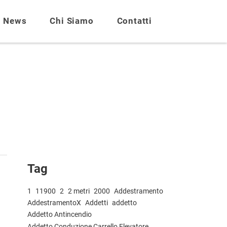
News
Chi Siamo
Contatti
Tag
1
11900
2
2 metri
2000
Addestramento
AddestramentoX
Addetti
addetto
Addetto Antincendio
Addetto Conduzione Carrello Elevatore