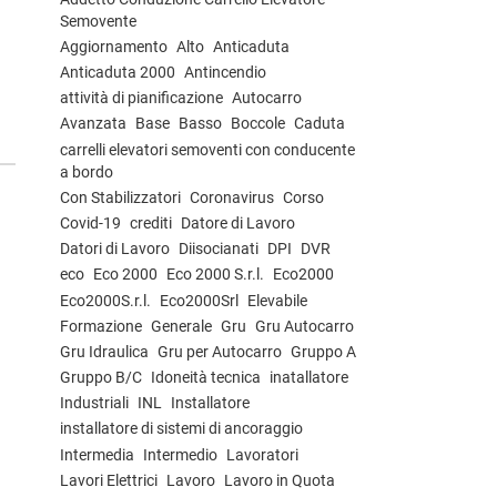
Semovente
Aggiornamento
Alto
Anticaduta
Anticaduta 2000
Antincendio
attività di pianificazione
Autocarro
Avanzata
Base
Basso
Boccole
Caduta
carrelli elevatori semoventi con conducente
a bordo
Con Stabilizzatori
Coronavirus
Corso
Covid-19
crediti
Datore di Lavoro
Datori di Lavoro
Diisocianati
DPI
DVR
eco
Eco 2000
Eco 2000 S.r.l.
Eco2000
Eco2000S.r.l.
Eco2000Srl
Elevabile
Formazione
Generale
Gru
Gru Autocarro
Gru Idraulica
Gru per Autocarro
Gruppo A
Gruppo B/C
Idoneità tecnica
inatallatore
Industriali
INL
Installatore
installatore di sistemi di ancoraggio
Intermedia
Intermedio
Lavoratori
Lavori Elettrici
Lavoro
Lavoro in Quota