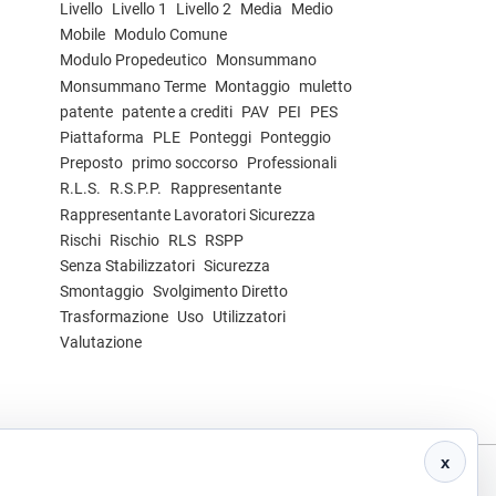
Livello
Livello 1
Livello 2
Media
Medio
Mobile
Modulo Comune
Modulo Propedeutico
Monsummano
Monsummano Terme
Montaggio
muletto
patente
patente a crediti
PAV
PEI
PES
Piattaforma
PLE
Ponteggi
Ponteggio
Preposto
primo soccorso
Professionali
R.L.S.
R.S.P.P.
Rappresentante
Rappresentante Lavoratori Sicurezza
Rischi
Rischio
RLS
RSPP
Senza Stabilizzatori
Sicurezza
Smontaggio
Svolgimento Diretto
Trasformazione
Uso
Utilizzatori
Valutazione
x