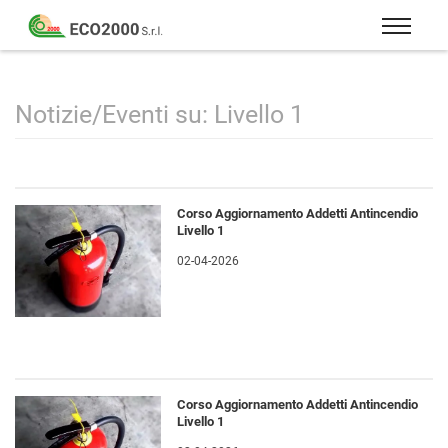
Eco
2000
Formazione
Srl
e
consulenza
Notizie/Eventi su: Livello 1
per
la
sicurezza
sul
Corso Aggiornamento Addetti Antincendio
lavoro
Livello 1
–
02-04-2026
D.Lgs
81/08
Corso Aggiornamento Addetti Antincendio
Livello 1