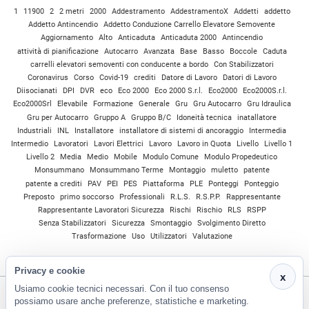
1
11900
2
2 metri
2000
Addestramento
AddestramentoX
Addetti
addetto
Addetto Antincendio
Addetto Conduzione Carrello Elevatore Semovente
Aggiornamento
Alto
Anticaduta
Anticaduta 2000
Antincendio
attività di pianificazione
Autocarro
Avanzata
Base
Basso
Boccole
Caduta
carrelli elevatori semoventi con conducente a bordo
Con Stabilizzatori
Coronavirus
Corso
Covid-19
crediti
Datore di Lavoro
Datori di Lavoro
Diisocianati
DPI
DVR
eco
Eco 2000
Eco 2000 S.r.l.
Eco2000
Eco2000S.r.l.
Eco2000Srl
Elevabile
Formazione
Generale
Gru
Gru Autocarro
Gru Idraulica
Gru per Autocarro
Gruppo A
Gruppo B/C
Idoneità tecnica
inatallatore
Industriali
INL
Installatore
installatore di sistemi di ancoraggio
Intermedia
Intermedio
Lavoratori
Lavori Elettrici
Lavoro
Lavoro in Quota
Livello
Livello 1
Livello 2
Media
Medio
Mobile
Modulo Comune
Modulo Propedeutico
Monsummano
Monsummano Terme
Montaggio
muletto
patente
patente a crediti
PAV
PEI
PES
Piattaforma
PLE
Ponteggi
Ponteggio
Preposto
primo soccorso
Professionali
R.L.S.
R.S.P.P.
Rappresentante
Rappresentante Lavoratori Sicurezza
Rischi
Rischio
RLS
RSPP
Senza Stabilizzatori
Sicurezza
Smontaggio
Svolgimento Diretto
Trasformazione
Uso
Utilizzatori
Valutazione
Privacy e cookie
x
Usiamo cookie tecnici necessari. Con il tuo consenso
possiamo usare anche preferenze, statistiche e marketing.