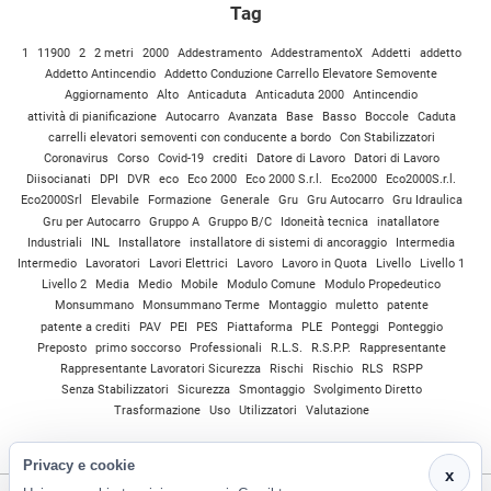
Tag
1
11900
2
2 metri
2000
Addestramento
AddestramentoX
Addetti
addetto
Addetto Antincendio
Addetto Conduzione Carrello Elevatore Semovente
Aggiornamento
Alto
Anticaduta
Anticaduta 2000
Antincendio
attività di pianificazione
Autocarro
Avanzata
Base
Basso
Boccole
Caduta
carrelli elevatori semoventi con conducente a bordo
Con Stabilizzatori
Coronavirus
Corso
Covid-19
crediti
Datore di Lavoro
Datori di Lavoro
Diisocianati
DPI
DVR
eco
Eco 2000
Eco 2000 S.r.l.
Eco2000
Eco2000S.r.l.
Eco2000Srl
Elevabile
Formazione
Generale
Gru
Gru Autocarro
Gru Idraulica
Gru per Autocarro
Gruppo A
Gruppo B/C
Idoneità tecnica
inatallatore
Industriali
INL
Installatore
installatore di sistemi di ancoraggio
Intermedia
Intermedio
Lavoratori
Lavori Elettrici
Lavoro
Lavoro in Quota
Livello
Livello 1
Livello 2
Media
Medio
Mobile
Modulo Comune
Modulo Propedeutico
Monsummano
Monsummano Terme
Montaggio
muletto
patente
patente a crediti
PAV
PEI
PES
Piattaforma
PLE
Ponteggi
Ponteggio
Preposto
primo soccorso
Professionali
R.L.S.
R.S.P.P.
Rappresentante
Rappresentante Lavoratori Sicurezza
Rischi
Rischio
RLS
RSPP
Senza Stabilizzatori
Sicurezza
Smontaggio
Svolgimento Diretto
Trasformazione
Uso
Utilizzatori
Valutazione
Privacy e cookie
x