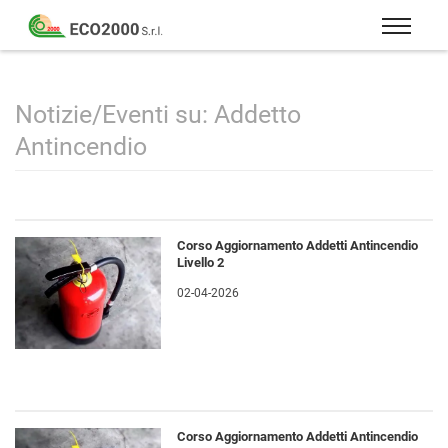
Eco
2000
Formazione
Srl
e
consulenza
Notizie/Eventi su: Addetto
per
Antincendio
la
sicurezza
sul
lavoro
Corso Aggiornamento Addetti Antincendio
–
Livello 2
D.Lgs
02-04-2026
81/08
Corso Aggiornamento Addetti Antincendio