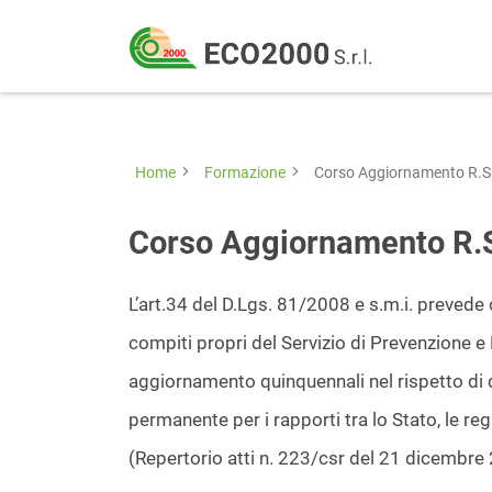
Eco
2000
Formazione
Srl
e
consulenza
Home
Formazione
Corso Aggiornamento R.S.
per
la
Corso Aggiornamento R.S
sicurezza
sul
L’art.34 del D.Lgs. 81/2008 e s.m.i. prevede 
lavoro
compiti propri del Servizio di Prevenzione e 
–
aggiornamento quinquennali nel rispetto di 
D.Lgs
permanente per i rapporti tra lo Stato, le r
81/08
(Repertorio atti n. 223/csr del 21 dicembre