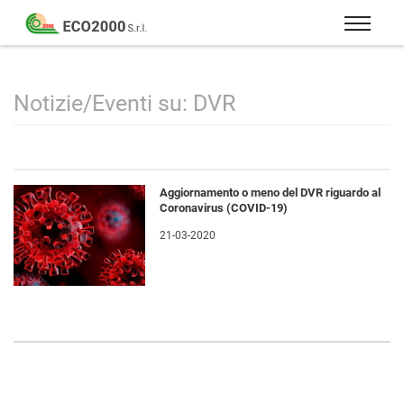
Eco
2000
Formazione
Srl
e
consulenza
Notizie/Eventi su: DVR
per
la
sicurezza
sul
Aggiornamento o meno del DVR riguardo al
lavoro
Coronavirus (COVID-19)
–
21-03-2020
D.Lgs
81/08