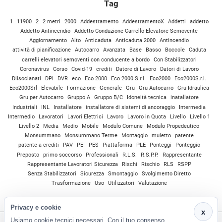
Tag
1
11900
2
2 metri
2000
Addestramento
AddestramentoX
Addetti
addetto
Addetto Antincendio
Addetto Conduzione Carrello Elevatore Semovente
Aggiornamento
Alto
Anticaduta
Anticaduta 2000
Antincendio
attività di pianificazione
Autocarro
Avanzata
Base
Basso
Boccole
Caduta
carrelli elevatori semoventi con conducente a bordo
Con Stabilizzatori
Coronavirus
Corso
Covid-19
crediti
Datore di Lavoro
Datori di Lavoro
Diisocianati
DPI
DVR
eco
Eco 2000
Eco 2000 S.r.l.
Eco2000
Eco2000S.r.l.
Eco2000Srl
Elevabile
Formazione
Generale
Gru
Gru Autocarro
Gru Idraulica
Gru per Autocarro
Gruppo A
Gruppo B/C
Idoneità tecnica
inatallatore
Industriali
INL
Installatore
installatore di sistemi di ancoraggio
Intermedia
Intermedio
Lavoratori
Lavori Elettrici
Lavoro
Lavoro in Quota
Livello
Livello 1
Livello 2
Media
Medio
Mobile
Modulo Comune
Modulo Propedeutico
Monsummano
Monsummano Terme
Montaggio
muletto
patente
patente a crediti
PAV
PEI
PES
Piattaforma
PLE
Ponteggi
Ponteggio
Preposto
primo soccorso
Professionali
R.L.S.
R.S.P.P.
Rappresentante
Rappresentante Lavoratori Sicurezza
Rischi
Rischio
RLS
RSPP
Senza Stabilizzatori
Sicurezza
Smontaggio
Svolgimento Diretto
Trasformazione
Uso
Utilizzatori
Valutazione
Privacy e cookie
x
Usiamo cookie tecnici necessari. Con il tuo consenso