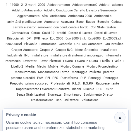
1
11900
2
2 metri
2000
Addestramento
AddestramentoX
Addetti
addetto
Addetto Antincendio
Addetto Conduzione Carrello Elevatore Semovente
Aggiornamento
Alto
Anticaduta
Anticaduta 2000
Antincendio
attività di pianificazione
Autocarro
Avanzata
Base
Basso
Boccole
Caduta
carrelli elevatori semoventi con conducente a bordo
Con Stabilizzatori
Coronavirus
Corso
Covid-19
crediti
Datore di Lavoro
Datori di Lavoro
Diisocianati
DPI
DVR
eco
Eco 2000
Eco 2000 S.r.l.
Eco2000
Eco2000S.r.l.
Eco2000Srl
Elevabile
Formazione
Generale
Gru
Gru Autocarro
Gru Idraulica
Gru per Autocarro
Gruppo A
Gruppo B/C
Idoneità tecnica
inatallatore
Industriali
INL
Installatore
installatore di sistemi di ancoraggio
Intermedia
Intermedio
Lavoratori
Lavori Elettrici
Lavoro
Lavoro in Quota
Livello
Livello 1
Livello 2
Media
Medio
Mobile
Modulo Comune
Modulo Propedeutico
Monsummano
Monsummano Terme
Montaggio
muletto
patente
patente a crediti
PAV
PEI
PES
Piattaforma
PLE
Ponteggi
Ponteggio
Preposto
primo soccorso
Professionali
R.L.S.
R.S.P.P.
Rappresentante
Rappresentante Lavoratori Sicurezza
Rischi
Rischio
RLS
RSPP
Senza Stabilizzatori
Sicurezza
Smontaggio
Svolgimento Diretto
Trasformazione
Uso
Utilizzatori
Valutazione
Privacy e cookie
x
Usiamo cookie tecnici necessari. Con il tuo consenso
possiamo usare anche preferenze, statistiche e marketing.