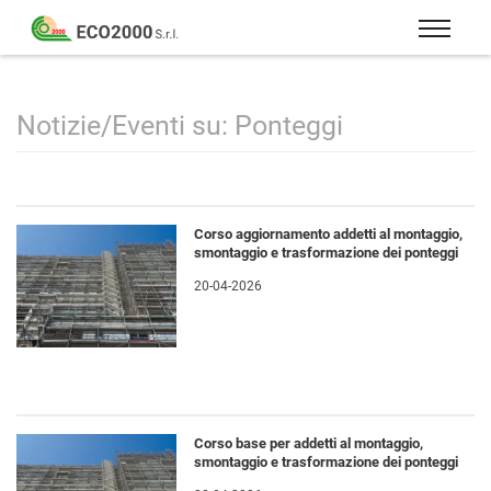
Eco
2000
Formazione
Srl
e
consulenza
Notizie/Eventi su: Ponteggi
per
la
sicurezza
sul
Corso aggiornamento addetti al montaggio,
lavoro
smontaggio e trasformazione dei ponteggi
–
20-04-2026
D.Lgs
81/08
Corso base per addetti al montaggio,
smontaggio e trasformazione dei ponteggi