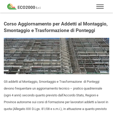
Eco
2000
Formazione
Srl
e
Corso Aggiornamento per Addetti al Montaggio,
consulenza
Smontaggio e Trasformazione di Ponteggi
per
la
sicurezza
sul
lavoro
–
D.Lgs
81/08
Gli addetti al Montaggio, Smontaggio e Trasformazione di Ponteggi
devono frequentare un aggiornamento tecnico – pratico quadriennale
(ogni 4 anni) secondo quanto previsto dall’Accordo Stato, Regioni e
Province autonome sui corsi di formazione per lavoratori addetti a lavori in
quota (Allegato XXI D.Lgs. 81/08 e s.m.i.), in attuazione a quanto previsto