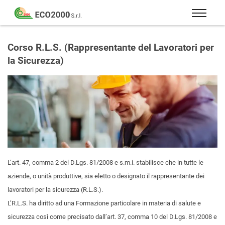
Eco
2000
Formazione
Srl
e
Corso R.L.S. (Rappresentante del Lavoratori per
consulenza
la Sicurezza)
per
la
sicurezza
sul
lavoro
–
D.Lgs
81/08
L’art. 47, comma 2 del D.Lgs. 81/2008 e s.m.i. stabilisce che in tutte le
aziende, o unità produttive, sia eletto o designato il rappresentante dei
lavoratori per la sicurezza (R.L.S.).
L’R.L.S. ha diritto ad una Formazione particolare in materia di salute e
sicurezza così come precisato dall’art. 37, comma 10 del D.Lgs. 81/2008 e