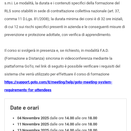
s.m.i. Le modalità, la durata e i contenuti specifici della formazione del
RLS sono stabiliti in sede di contrattazione collettiva nazionale (art. 37,
comma 11 D.Lgs. 81/2008); la durata minima dei corsi è di 32 ore iniziali,
di cui 12 sui rischi specifici presenti in azienda e le conseguenti misure di
prevenzione e protezione adottate, con verifica di apprendimento.
Il corso si svolgerà in presenza e, se richiesto, in modalità F.A.D.
(Formazione a Distanza) sincrona in videoconferenza mediante la
piattaforma GoTo; nel link di seguito è possibile verificare i requisiti del
sistema che verrà utilizzato per effettuare il corso di formazione
https://support.goto.com/it/meeting/help/goto-meeting-system-
requirements-for-attendees
Date e orari
04 Novembre 2025
dalle ore
14.00
alle ore
18.00
11 Novembre 2025
dalle ore
14.00
alle ore
18.00
13 Novembre 2025
dalle ore
14.00
alle ore
18.00