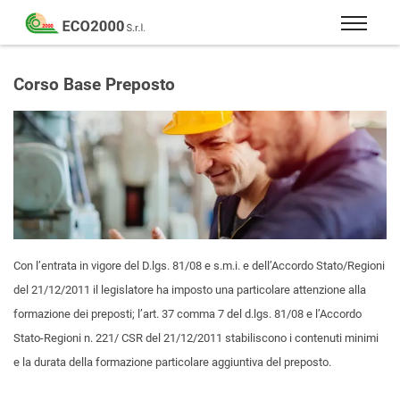
Eco
2000
Formazione
Srl
e
Corso Base Preposto
consulenza
per
la
sicurezza
sul
lavoro
–
D.Lgs
Con l’entrata in vigore del D.lgs. 81/08 e s.m.i. e dell’Accordo Stato/Regioni
81/08
del 21/12/2011 il legislatore ha imposto una particolare attenzione alla
formazione dei preposti; l’art. 37 comma 7 del d.lgs. 81/08 e l’Accordo
Stato-Regioni n. 221/ CSR del 21/12/2011 stabiliscono i contenuti minimi
e la durata della formazione particolare aggiuntiva del preposto.