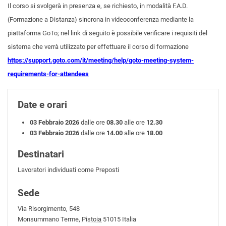
Il corso si svolgerà in presenza e, se richiesto, in modalità F.A.D.
(Formazione a Distanza) sincrona in videoconferenza mediante la
piattaforma GoTo; nel link di seguito è possibile verificare i requisiti del
sistema che verrà utilizzato per effettuare il corso di formazione
https://support.goto.com/it/meeting/help/goto-meeting-system-
requirements-for-attendees
Date e orari
03 Febbraio 2026
dalle ore
08.30
alle ore
12.30
03 Febbraio 2026
dalle ore
14.00
alle ore
18.00
Destinatari
Lavoratori individuati come Preposti
Sede
Via Risorgimento, 548
Monsummano Terme
,
Pistoia
51015
Italia