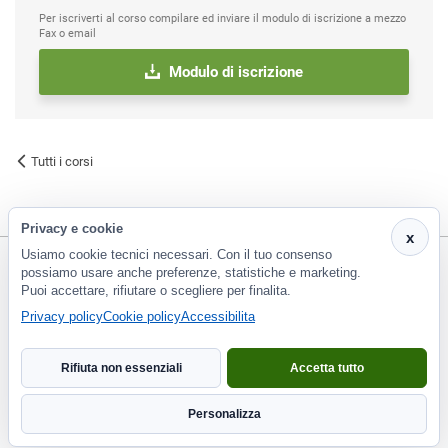
Per iscriverti al corso compilare ed inviare il modulo di iscrizione a mezzo
Fax o email
Modulo di iscrizione
Tutti i corsi
Privacy e cookie
x
Usiamo cookie tecnici necessari. Con il tuo consenso
possiamo usare anche preferenze, statistiche e marketing.
Puoi accettare, rifiutare o scegliere per finalita.
CF e P.Iva 01266420478 - REA: PT-188663 | Via Risorgimento, 548 - Monsummano Terme (PT) | 0572
Privacy policy
Cookie policy
Accessibilita
953929
info@eco2000srl.it
Rifiuta non essenziali
Accetta tutto
Informativa privacy
Personalizza