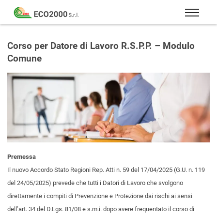
Eco
2000
Formazione
Srl
e
Corso per Datore di Lavoro R.S.P.P. – Modulo
consulenza
Comune
per
la
sicurezza
sul
lavoro
–
D.Lgs
81/08
Premessa
Il nuovo Accordo Stato Regioni Rep. Atti n. 59 del 17/04/2025 (G.U. n. 119
del 24/05/2025) prevede che tutti i Datori di Lavoro che svolgono
direttamente i compiti di Prevenzione e Protezione dai rischi ai sensi
dell’art. 34 del D.Lgs. 81/08 e s.m.i. dopo avere frequentato il corso di