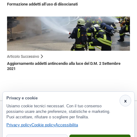
Formazione addetti all’uso di diisocianati
Articolo Successivo
Aggiornamento addetti antincendio alla luce del D.M. 2 Settembre
2021
Privacy e cookie
x
Usiamo cookie tecnici necessari. Con il tuo consenso
possiamo usare anche preferenze, statistiche e marketing.
Puoi accettare, rifiutare o scegliere per finalita.
CF e P.Iva 01266420478 - REA: PT-188663 | Via Risorgimento, 548 - Monsummano Terme (PT) | 0572
Privacy policy
Cookie policy
Accessibilita
953929
info@eco2000srl.it