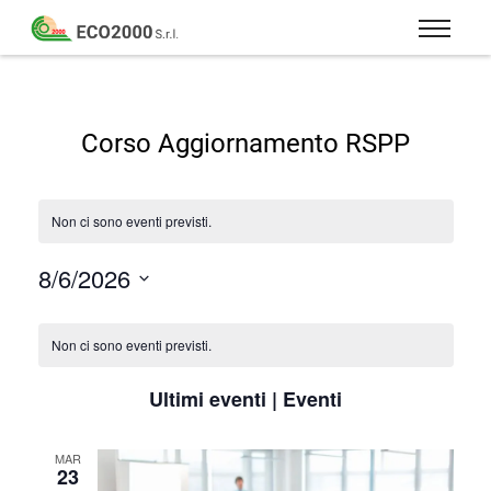
Eco
2000
Formazione
Srl
e
consulenza
Corso Aggiornamento RSPP
per
la
sicurezza
Non ci sono eventi previsti.
sul
lavoro
8/6/2026
–
Seleziona
D.Lgs
la
Calendario
81/08
data.
di
Non ci sono eventi previsti.
Eventi
Ultimi eventi | Eventi
MAR
23