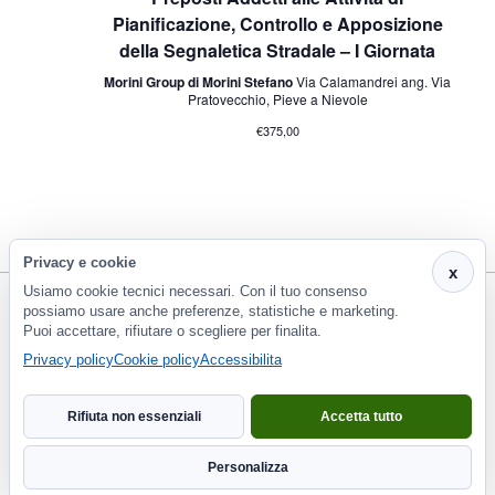
Pianificazione, Controllo e Apposizione
della Segnaletica Stradale – I Giornata
Morini Group di Morini Stefano
Via Calamandrei ang. Via
Pratovecchio, Pieve a Nievole
€375,00
Privacy e cookie
x
Usiamo cookie tecnici necessari. Con il tuo consenso
possiamo usare anche preferenze, statistiche e marketing.
Puoi accettare, rifiutare o scegliere per finalita.
CF e P.Iva 01266420478 - REA: PT-188663 | Via Risorgimento, 548 - Monsummano Terme (PT) | 0572
Privacy policy
Cookie policy
Accessibilita
953929
info@eco2000srl.it
Rifiuta non essenziali
Accetta tutto
Informativa privacy
Personalizza