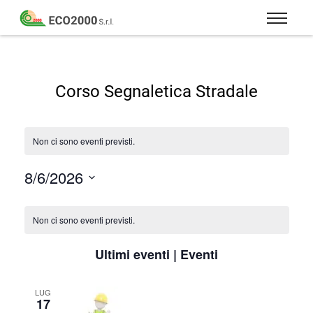
Eco
2000
Formazione
Srl
e
consulenza
Corso Segnaletica Stradale
per
la
sicurezza
Non ci sono eventi previsti.
sul
lavoro
8/6/2026
–
Seleziona
D.Lgs
la
Calendario
81/08
data.
di
Non ci sono eventi previsti.
Eventi
Ultimi eventi | Eventi
LUG
17