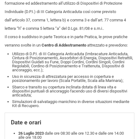
formazione ed addestramento all’utilizzo di Dispositivi di Protezione
Individuale (D.P.I.) di III Categoria Anticaduta così come previsto
dall’articolo 37, comma 1, lettera b) e comma 3 e dall’art. 77 comma 4
lettera “h” e comma 5 lettera “a” del D.Lgs. 81/08 e s.m.i..
Il corso è suddiviso in parte Teorica e in parte Pratica, le prove pratiche
verranno svolte in un
Centro di Addestramento
attrezzato e prevedono:
Utilizzo di D.P.I. di III Categoria Anticaduta (Imbracature Anticaduta,
Cintura di Posizionamento, Assorbitori di Energia, Dispositivi Retrattili,
Dispositivi Guidati su Fune, Doppi Cordini, Cordini Singoli, Cordini
Regolabili, Cordino di Posizionamento e Trattenuta, Dispositivi di
ancoraggio, ecc.);
Uso in sicurezza di attrezzatura per accesso in copertura e
posizionamento per lavoro (Scala Portatile, Scala alla Marinara);
Sbarco e transito su copertura inclinata dotata di linea vita e
dispositivi puntuali di ancoraggio facendo uso di diversi dispositivi
anticaduta;
Simulazioni di salvataggio manichino in diverse situazioni mediante
Kit di Recupero.
Date e orari
26 Luglio 2023
dalle ore 08:30 alle ore 12.30 e dalle ore 14.00
alle ore 18.00