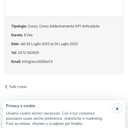
Tipologia:
Corso, Corso Addestramento DPI Anticaduta
Durata:
8 Ore
Date:
dal 26 Luglio 2023 al 26 Luglio 2023
Tel:
0572 953929
Email:
info@eco2000srl.it
Tutti i corsi
Privacy e cookie
x
Usiamo cookie tecnici necessari. Con il tuo consenso
possiamo usare anche preferenze, statistiche e marketing.
Puoi accettare, rifiutare o scegliere per finalita.
CF e P.Iva 01266420478 - REA: PT-188663 | Via Risorgimento, 548 - Monsummano Terme (PT) | 0572