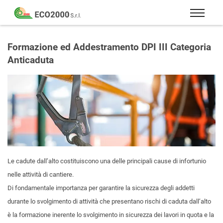
Eco
2000
Formazione
Srl
e
Formazione ed Addestramento DPI III Categoria
consulenza
Anticaduta
per
la
sicurezza
sul
lavoro
–
D.Lgs
81/08
Le cadute dall’alto costituiscono una delle principali cause di infortunio
nelle attività di cantiere.
Di fondamentale importanza per garantire la sicurezza degli addetti
durante lo svolgimento di attività che presentano rischi di caduta dall’alto
è la formazione inerente lo svolgimento in sicurezza dei lavori in quota e la