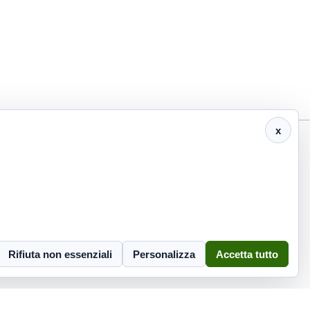
x
info@eco2000srl.it
Informativa privacy
Rifiuta non essenziali
Personalizza
Accetta tutto