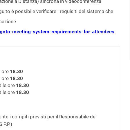
rmazione a Distanza) sincrona in videoconferenza
uito è possibile verificare i requisiti del sistema che
rmazione
p/goto-meeting-system-requirements-for-attendees
e ore
18.30
e ore
18.30
lle ore
18.30
lle ore
18.30
te i compiti previsti per il Responsabile del
.P.P.)