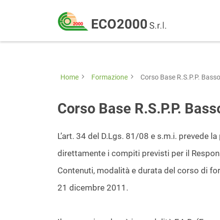
Eco
2000
Formazione
Srl
e
consulenza
Home
Formazione
Corso Base R.S.P.P. Basso
per
la
Corso Base R.S.P.P. Bass
sicurezza
sul
L’art. 34 del D.Lgs. 81/08 e s.m.i. prevede la
lavoro
direttamente i compiti previsti per il Respon
–
Contenuti, modalità e durata del corso di fo
D.Lgs
21 dicembre 2011.
81/08