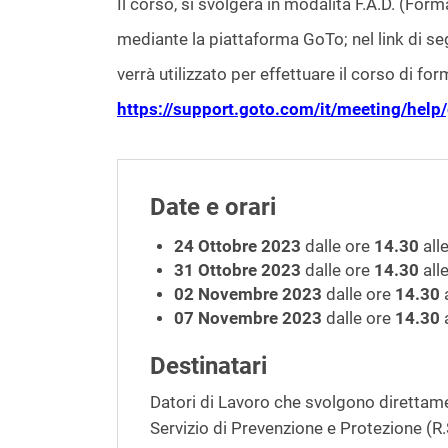
Il corso, si svolgerà in modalità F.A.D. (Fo
mediante la piattaforma GoTo; nel link di seg
verrà utilizzato per effettuare il corso di fo
https://support.goto.com/it/meeting/hel
Date e orari
24 Ottobre 2023
dalle ore
14.30
all
31 Ottobre 2023
dalle ore
14.30
all
02 Novembre 2023
dalle ore
14.30
a
07 Novembre 2023
dalle ore
14.30
a
Destinatari
Datori di Lavoro che svolgono direttamen
Servizio di Prevenzione e Protezione (R.S