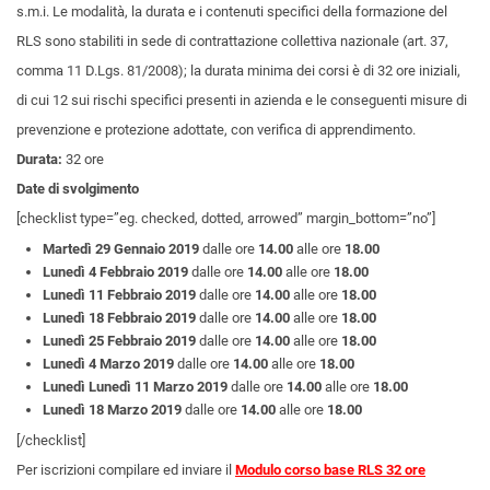
s.m.i. Le modalità, la durata e i contenuti specifici della formazione del
RLS sono stabiliti in sede di contrattazione collettiva nazionale (art. 37,
comma 11 D.Lgs. 81/2008); la durata minima dei corsi è di 32 ore iniziali,
di cui 12 sui rischi specifici presenti in azienda e le conseguenti misure di
prevenzione e protezione adottate, con verifica di apprendimento.
Durata:
32 ore
Date di svolgimento
[checklist type=”eg. checked, dotted, arrowed” margin_bottom=”no”]
Martedì 29 Gennaio 2019
dalle ore
14.00
alle ore
18.00
Lunedì 4 Febbraio 2019
dalle ore
14.00
alle ore
18.00
Lunedì 11 Febbraio 2019
dalle ore
14.00
alle ore
18.00
Lunedì 18 Febbraio 2019
dalle ore
14.00
alle ore
18.00
Lunedì 25 Febbraio 2019
dalle ore
14.00
alle ore
18.00
Lunedì 4 Marzo 2019
dalle ore
14.00
alle ore
18.00
Lunedì Lunedì 11 Marzo 2019
dalle ore
14.00
alle ore
18.00
Lunedì 18 Marzo 2019
dalle ore
14.00
alle ore
18.00
[/checklist]
Per iscrizioni compilare ed inviare il
Modulo corso base RLS 32 ore