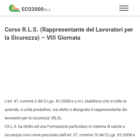
Eco
2000
Formazione
Srl
e
Corso R.L.S. (Rappresentante del Lavoratori per
consulenza
la Sicurezza) – VIII Giornata
per
la
sicurezza
sul
lavoro
–
D.Lgs
81/08
L’art. 47, comma 2 del D.Lgs. 81/2008 e s.m.i. stabilisce che in tutte le
aziende, o unità produttive, sia eletto o designato il rappresentante dei
lavoratori per la sicurezza’ (RLS).
L’R.L.S. ha diritto ad una Formazione particolare in materia di salute e
sicurezza così come precisato dall’art. 37, comma 10 del D.Lgs. 81/2008 e