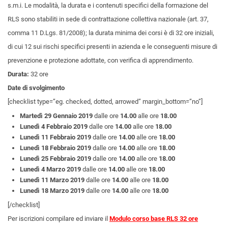
s.m.i. Le modalità, la durata e i contenuti specifici della formazione del
RLS sono stabiliti in sede di contrattazione collettiva nazionale (art. 37,
comma 11 D.Lgs. 81/2008); la durata minima dei corsi è di 32 ore iniziali,
di cui 12 sui rischi specifici presenti in azienda e le conseguenti misure di
prevenzione e protezione adottate, con verifica di apprendimento.
Durata:
32 ore
Date di svolgimento
[checklist type=”eg. checked, dotted, arrowed” margin_bottom=”no”]
Martedì 29 Gennaio 2019
dalle ore
14.00
alle ore
18.00
Lunedì 4 Febbraio 2019
dalle ore
14.00
alle ore
18.00
Lunedì 11 Febbraio 2019
dalle ore
14.00
alle ore
18.00
Lunedì 18 Febbraio 2019
dalle ore
14.00
alle ore
18.00
Lunedì 25 Febbraio 2019
dalle ore
14.00
alle ore
18.00
Lunedì 4 Marzo 2019
dalle ore
14.00
alle ore
18.00
Lunedì 11 Marzo 2019
dalle ore
14.00
alle ore
18.00
Lunedì 18 Marzo 2019
dalle ore
14.00
alle ore
18.00
[/checklist]
Per iscrizioni compilare ed inviare il
Modulo corso base RLS 32 ore