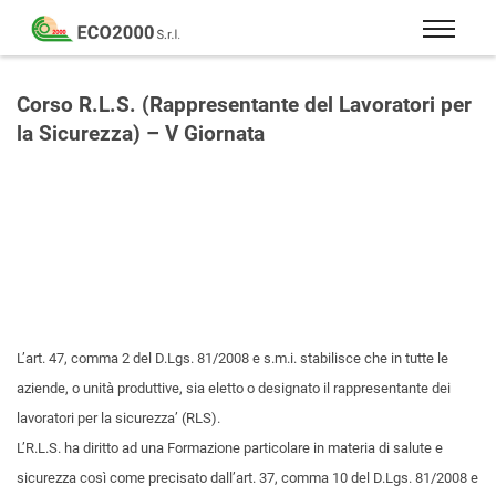
Eco
2000
Formazione
Srl
e
Corso R.L.S. (Rappresentante del Lavoratori per
consulenza
la Sicurezza) – V Giornata
per
la
sicurezza
sul
lavoro
–
D.Lgs
81/08
L’art. 47, comma 2 del D.Lgs. 81/2008 e s.m.i. stabilisce che in tutte le
aziende, o unità produttive, sia eletto o designato il rappresentante dei
lavoratori per la sicurezza’ (RLS).
L’R.L.S. ha diritto ad una Formazione particolare in materia di salute e
sicurezza così come precisato dall’art. 37, comma 10 del D.Lgs. 81/2008 e