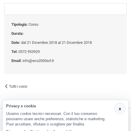
Tipologia:
Corso
Durata:
Date:
dal 21 Dicembre 2018 al 21 Dicembre 2018
Tel:
0572 953929
Email:
info@eco2000srl.it
Tutti i corsi
Privacy e cookie
x
Usiamo cookie tecnici necessari. Con il tuo consenso
possiamo usare anche preferenze, statistiche e marketing.
Puoi accettare, rifiutare o scegliere per finalita.
CF e P.Iva 01266420478 - REA: PT-188663 | Via Risorgimento, 548 - Monsummano Terme (PT) | 0572