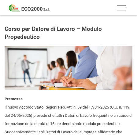
Eco
2000
Formazione
Srl
e
Corso per Datore di Lavoro – Modulo
consulenza
Propedeutico
per
la
sicurezza
sul
lavoro
–
D.Lgs
81/08
Premessa
Il nuovo Accordo Stato Regioni Rep. Atti n. 59 del 17/04/2025 (G.U. n. 119
del 24/05/2025) prevede che tutti i Datori di Lavoro frequentino un corso di
formazione della durata di 16 ore denominato modulo propedeutico.
Successivamente i soli Datori di Lavoro delle imprese affidatarie che