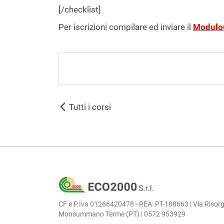
[/checklist]
Per iscrizioni compilare ed inviare il
ModuloC
Tutti i corsi
CF e P.Iva 01266420478 - REA: PT-188663 | Via Risorg
Monsummano Terme (PT) | 0572 953929