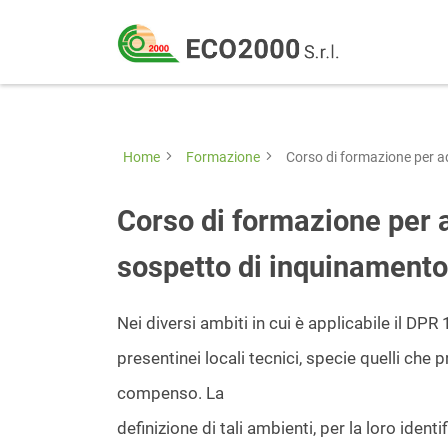
Eco
2000
Formazione
Srl
e
consulenza
Home
Formazione
Corso di formazione per ad
per
la
Corso di formazione per a
sicurezza
sospetto di inquinamento
sul
lavoro
Nei diversi ambiti in cui è applicabile il D
–
presentinei locali tecnici, specie quelli che 
D.Lgs
compenso. La
81/08
definizione di tali ambienti, per la loro identi