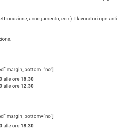
lettrocuzione, annegamento, ecc.). I lavoratori operanti
ione.
wed” margin_bottom=”no”]
0
alle ore
18.30
0
alle ore
12.30
wed” margin_bottom=”no”]
0
alle ore
18.30