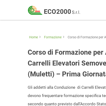
Eco
2000
Formazione
Srl
e
consulenza
Home
Formazione
Corso di Formazione per A
per
la
Corso di Formazione per 
sicurezza
Carrelli Elevatori Semov
sul
(Muletti) – Prima Giornat
lavoro
–
Gli addetti alla Conduzione di Carrelli Ele
D.Lgs
devono frequentare formazione specifica teo
81/08
secondo quanto previsto dall’Accordo Stato,