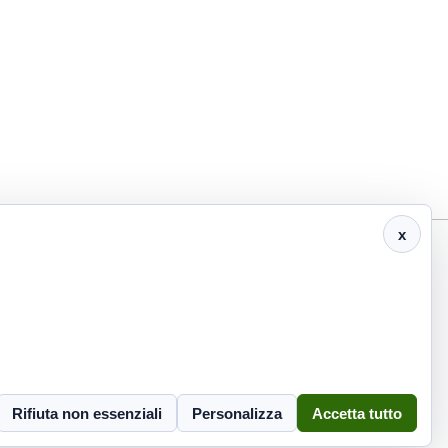
x
info@eco2000srl.it
Informativa privacy
Rifiuta non essenziali
Personalizza
Accetta tutto