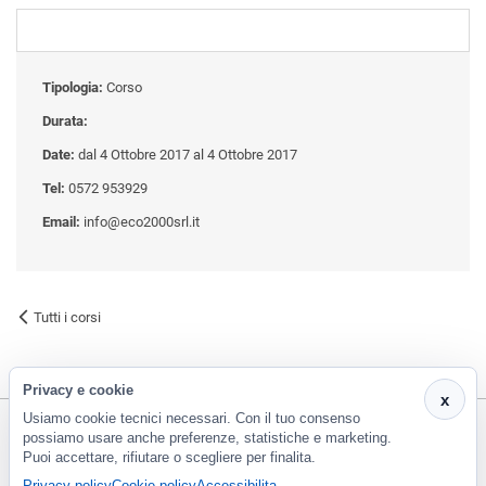
Tipologia:
Corso
Durata:
Date:
dal 4 Ottobre 2017 al 4 Ottobre 2017
Tel:
0572 953929
Email:
info@eco2000srl.it
Tutti i corsi
Privacy e cookie
x
Usiamo cookie tecnici necessari. Con il tuo consenso
possiamo usare anche preferenze, statistiche e marketing.
Puoi accettare, rifiutare o scegliere per finalita.
CF e P.Iva 01266420478 - REA: PT-188663 | Via Risorgimento, 548 - Monsummano Terme (PT) | 0572
Privacy policy
Cookie policy
Accessibilita
953929