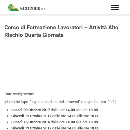
Eco
2000
Formazione
Srl
e
Corso di Formazione Lavoratori – Attività Alto
consulenza
Rischio Quarta Giornata
per
la
sicurezza
sul
lavoro
–
D.Lgs
81/08
Date svolgimento:
[checklist type=”eg. checked, dotted, arrowed” margin_bottom=”no”]
Lunedì 09 Ottobre 2017
dalle ore
14.00
alle ore
18.00
Giovedì 12 Ottobre 2017
dalle ore
14.00
alle ore
18.00
Lunedì 16 Ottobre 2016
dalle ore
14.00
alle ore
18.00
Giovedì 19 Ottobre 2017
dalle ore
14.00
alle ore
18.00