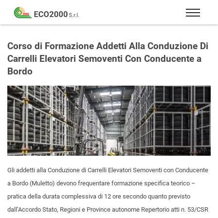
Eco
2000
Formazione
Srl
e
Corso di Formazione Addetti Alla Conduzione Di
consulenza
Carrelli Elevatori Semoventi Con Conducente a
per
Bordo
la
sicurezza
sul
lavoro
–
D.Lgs
81/08
Gli addetti alla Conduzione di Carrelli Elevatori Semoventi con Conducente
a Bordo (Muletto) devono frequentare formazione specifica teorico –
pratica della durata complessiva di 12 ore secondo quanto previsto
dall’Accordo Stato, Regioni e Province autonome Repertorio atti n. 53/CSR