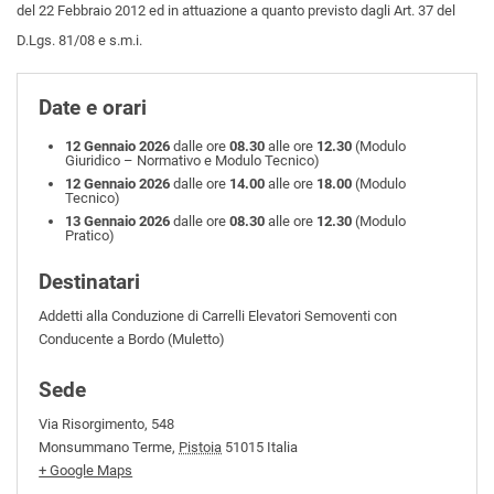
del 22 Febbraio 2012 ed in attuazione a quanto previsto dagli Art. 37 del
D.Lgs. 81/08 e s.m.i.
Date e orari
12 Gennaio 2026
dalle ore
08.30
alle ore
12.30
(Modulo
Giuridico – Normativo e Modulo Tecnico)
12 Gennaio 2026
dalle ore
14.00
alle ore
18.00
(Modulo
Tecnico)
13 Gennaio 2026
dalle ore
08.30
alle ore
12.30
(Modulo
Pratico)
Destinatari
Addetti alla Conduzione di Carrelli Elevatori Semoventi con
Conducente a Bordo (Muletto)
Sede
Via Risorgimento, 548
Monsummano Terme
,
Pistoia
51015
Italia
+ Google Maps