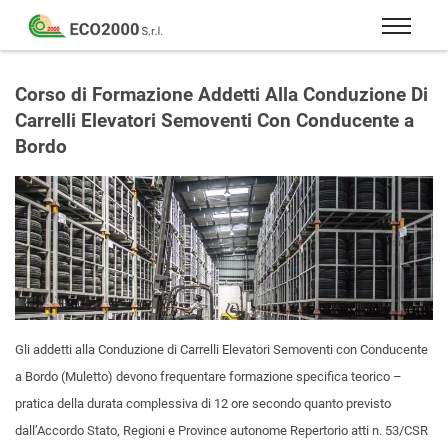
Eco
2000
Formazione
Srl
e
Corso di Formazione Addetti Alla Conduzione Di
consulenza
Carrelli Elevatori Semoventi Con Conducente a
per
Bordo
la
sicurezza
sul
lavoro
–
D.Lgs
81/08
Gli addetti alla Conduzione di Carrelli Elevatori Semoventi con Conducente
a Bordo (Muletto) devono frequentare formazione specifica teorico –
pratica della durata complessiva di 12 ore secondo quanto previsto
dall’Accordo Stato, Regioni e Province autonome Repertorio atti n. 53/CSR