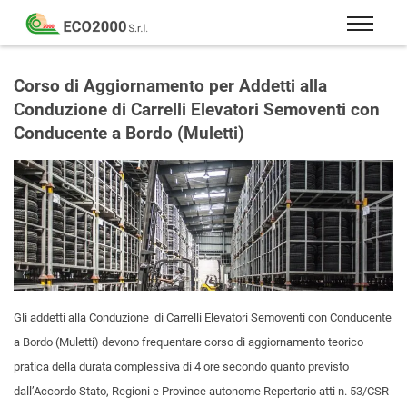
Eco
2000
Formazione
Srl
e
Corso di Aggiornamento per Addetti alla
consulenza
Conduzione di Carrelli Elevatori Semoventi con
per
Conducente a Bordo (Muletti)
la
sicurezza
sul
lavoro
–
D.Lgs
81/08
Gli addetti alla Conduzione di Carrelli Elevatori Semoventi con Conducente
a Bordo (Muletti) devono frequentare corso di aggiornamento teorico –
pratica della durata complessiva di 4 ore secondo quanto previsto
dall’Accordo Stato, Regioni e Province autonome Repertorio atti n. 53/CSR