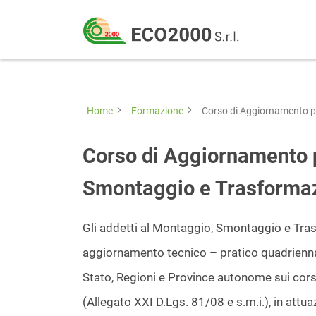
Eco
2000
Formazione
Srl
e
consulenza
Home
Formazione
Corso di Aggiornamento p
per
la
Corso di Aggiornamento p
sicurezza
Smontaggio e Trasformaz
sul
lavoro
Gli addetti al Montaggio, Smontaggio e Tr
–
aggiornamento tecnico – pratico quadrienna
D.Lgs
Stato, Regioni e Province autonome sui corsi
81/08
(Allegato XXI D.Lgs. 81/08 e s.m.i.), in att