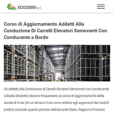
Eco
2000
Formazione
Srl
e
Corso di Aggiornamento Addetti Alla
consulenza
Conduzione Di Carrelli Elevatori Semoventi Con
per
Conducente a Bordo
la
sicurezza
sul
lavoro
–
D.Lgs
81/08
Gli addetti alla Conduzione di Carrelli Elevatori Semoventi con Conducente
a Bordo (Muletto) devono frequentare un corso di aggiornamento della
durata di 4 ore (di cui almeno 3 ore sono relative agli argomenti dei moduli
pratici) secondo quanto previsto dall’Accordo Stato, Regioni e Province