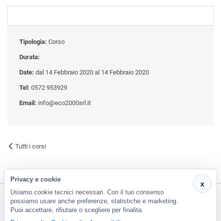
Tipologia:
Corso
Durata:
Date:
dal 14 Febbraio 2020 al 14 Febbraio 2020
Tel:
0572 953929
Email:
info@eco2000srl.it
Tutti i corsi
Privacy e cookie
x
Usiamo cookie tecnici necessari. Con il tuo consenso
possiamo usare anche preferenze, statistiche e marketing.
Puoi accettare, rifiutare o scegliere per finalita.
CF e P.Iva 01266420478 - REA: PT-188663 | Via Risorgimento, 548 - Monsummano Terme (PT) | 0572