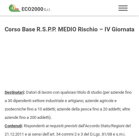
Eco
2000
Formazione
Srl
e
Corso Base R.S.P.P. MEDIO Rischio – IV Giornata
consulenza
per
la
sicurezza
sul
lavoro
–
D.Lgs
Destinatari
:
Datori di lavoro con qualsiasi titolo di studio (per aziende fino
81/08
a 30 dipendenti settore industriale e artigiano; aziende agricole e
zootecniche fino a 10 addetti; aziende della pesca fino a 20 addetti; altre
aziende fino a 200 addetti).
Contenuti
:
Rispondenti ai requisiti previsti dall’Accordo Stato/Regioni del
21.12.2011 e ai sensi dell’art. 34 commi 2 e 3 del D.Lgs. 81/08 e s.m.i.