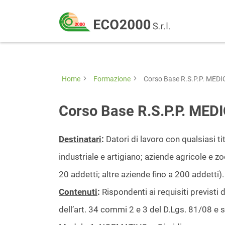
Eco
2000
Formazione
Srl
e
consulenza
Home
Formazione
Corso Base R.S.P.P. MEDIO
per
la
Corso Base R.S.P.P. MEDIO
sicurezza
sul
Destinatari
:
Datori di lavoro con qualsiasi ti
lavoro
industriale e artigiano; aziende agricole e z
–
20 addetti; altre aziende fino a 200 addetti).
D.Lgs
Contenuti
:
Rispondenti ai requisiti previsti
81/08
dell’art. 34 commi 2 e 3 del D.Lgs. 81/08 e s