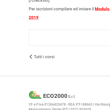
[/checklist]
Per iscrizioni compilare ed inviare il
Modulo 
2019
Tutti i corsi
CF e P.Iva 01266420478 - REA: PT-188663 | Via Risorg
Monsummano Terme (PT) | 0572 953929