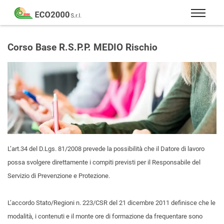
Eco
2000
Formazione
Srl
e
Corso Base R.S.P.P. MEDIO Rischio
consulenza
per
la
sicurezza
sul
lavoro
–
D.Lgs
L’art.34 del D.Lgs. 81/2008 prevede la possibilità che il Datore di lavoro
81/08
possa svolgere direttamente i compiti previsti per il Responsabile del
Servizio di Prevenzione e Protezione.
L’accordo Stato/Regioni n. 223/CSR del 21 dicembre 2011 definisce che le
modalità, i contenuti e il monte ore di formazione da frequentare sono