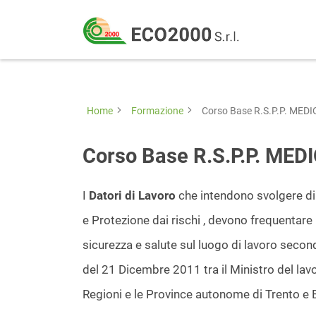
Eco
2000
Formazione
Srl
e
consulenza
Home
Formazione
Corso Base R.S.P.P. MEDI
per
la
Corso Base R.S.P.P. MEDI
sicurezza
sul
I
Datori di Lavoro
che intendono svolgere dir
lavoro
e Protezione dai rischi
, devono frequentare 
–
sicurezza e salute sul luogo di lavoro secon
D.Lgs
del 21 Dicembre 2011 tra il Ministro del lavoro
81/08
Regioni e le Province autonome di Trento e 