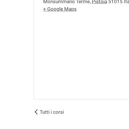
Monsummano Terme
,
Pistoia
51015
It
+ Google Maps
Tutti i corsi