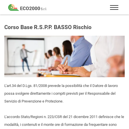
Eco
2000
Formazione
Srl
e
Corso Base R.S.P.P. BASSO Rischio
consulenza
per
la
sicurezza
sul
lavoro
–
D.Lgs
L’art.34 del D.Lgs. 81/2008 prevede la possibilità che il Datore di lavoro
81/08
possa svolgere direttamente i compiti previsti per il Responsabile del
Servizio di Prevenzione e Protezione.
L’accordo Stato/Regioni n. 223/CSR del 21 dicembre 2011 definisce che le
modalità, i contenuti e il monte ore di formazione da frequentare sono