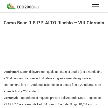
Eco
2000
Formazione
Srl
e
Corso Base R.S.P.P. ALTO Rischio – VIII Giornata
consulenza
per
la
sicurezza
sul
lavoro
–
D.Lgs
Destinatari
:
Datori di lavoro con qualsiasi titolo di studio (per aziende fino
81/08
a 30 dipendenti settore industriale e artigiano; aziende agricole e
zootecniche fino a 10 addetti; aziende della pesca fino a 20 addetti; altre
aziende fino a 200 addetti).
Contenuti
:
Rispondenti ai requisiti previsti dall’Accordo Stato/Regioni del
21.12.2011 e ai sensi dell’art. 34 commi 2 e 3 del D.Lgs. 81/08 e s.m.i.