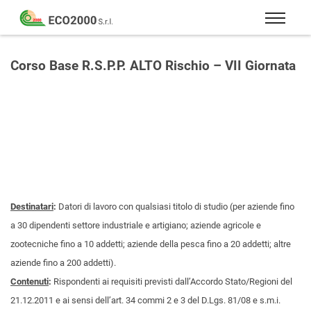
Eco
2000
Formazione
Srl
e
Corso Base R.S.P.P. ALTO Rischio – VII Giornata
consulenza
per
la
sicurezza
sul
lavoro
–
D.Lgs
Destinatari
:
Datori di lavoro con qualsiasi titolo di studio (per aziende fino
81/08
a 30 dipendenti settore industriale e artigiano; aziende agricole e
zootecniche fino a 10 addetti; aziende della pesca fino a 20 addetti; altre
aziende fino a 200 addetti).
Contenuti
:
Rispondenti ai requisiti previsti dall’Accordo Stato/Regioni del
21.12.2011 e ai sensi dell’art. 34 commi 2 e 3 del D.Lgs. 81/08 e s.m.i.