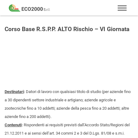
Eco
2000
Formazione
Srl
e
Corso Base R.S.P.P. ALTO Rischio – VI Giornata
consulenza
per
la
sicurezza
sul
lavoro
–
D.Lgs
Destinatari
:
Datori di lavoro con qualsiasi titolo di studio (per aziende fino
81/08
a 30 dipendenti settore industriale e artigiano; aziende agricole e
zootecniche fino a 10 addetti; aziende della pesca fino a 20 addetti; altre
aziende fino a 200 addetti).
Contenuti
:
Rispondenti ai requisiti previsti dall’Accordo Stato/Regioni del
21.12.2011 e ai sensi dell’art. 34 commi 2 e 3 del D.Lgs. 81/08 e s.m.i.