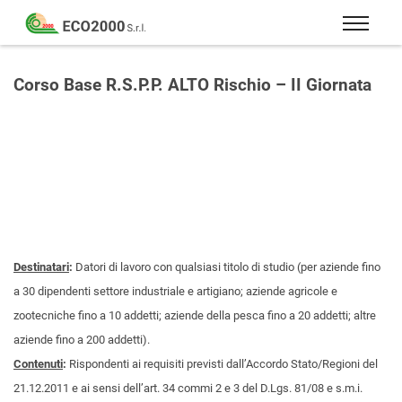
Eco
2000
Formazione
Srl
e
Corso Base R.S.P.P. ALTO Rischio – II Giornata
consulenza
per
la
sicurezza
sul
lavoro
–
D.Lgs
Destinatari
:
Datori di lavoro con qualsiasi titolo di studio (per aziende fino
81/08
a 30 dipendenti settore industriale e artigiano; aziende agricole e
zootecniche fino a 10 addetti; aziende della pesca fino a 20 addetti; altre
aziende fino a 200 addetti).
Contenuti
:
Rispondenti ai requisiti previsti dall’Accordo Stato/Regioni del
21.12.2011 e ai sensi dell’art. 34 commi 2 e 3 del D.Lgs. 81/08 e s.m.i.