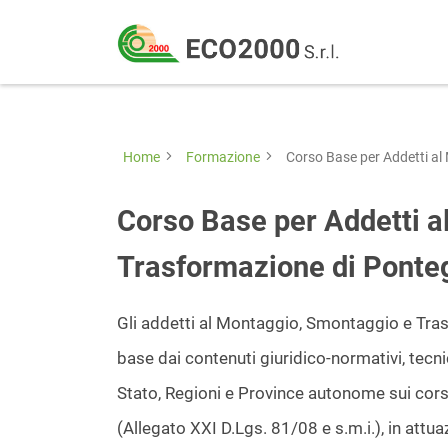
Eco
2000
Formazione
Srl
e
consulenza
Home
Formazione
Corso Base per Addetti al
per
la
Corso Base per Addetti 
sicurezza
Trasformazione di Pontegg
sul
lavoro
Gli addetti al Montaggio, Smontaggio e Tr
–
base dai contenuti giuridico-normativi, tecn
D.Lgs
Stato, Regioni e Province autonome sui corsi
81/08
(Allegato XXI D.Lgs. 81/08 e s.m.i.), in att