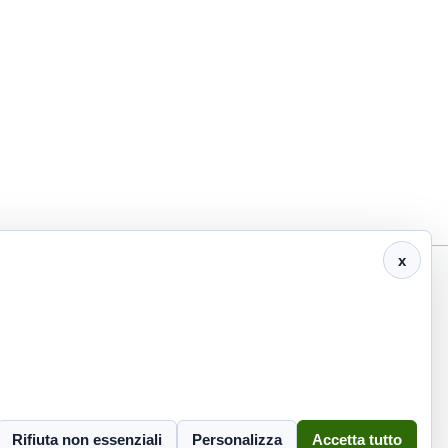
x
info@eco2000srl.it
Informativa privacy
Rifiuta non essenziali
Personalizza
Accetta tutto