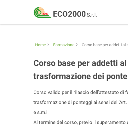
Eco
2000
Formazione
Srl
e
consulenza
Home
Formazione
Corso base per addetti al
per
la
Corso base per addetti a
sicurezza
trasformazione dei ponte
sul
lavoro
Corso valido per il rilascio dell’attestato d
–
trasformazione di ponteggi ai sensi dell’Art
D.Lgs
e s.m.i.
81/08
Al termine del corso, previo il superamento 